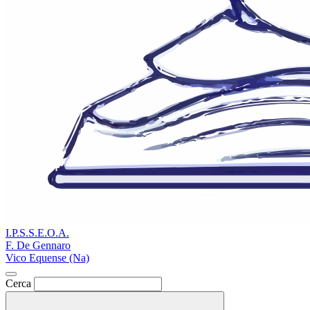
I.P.S.S.E.O.A.
F. De Gennaro
Vico Equense (Na)
Cerca